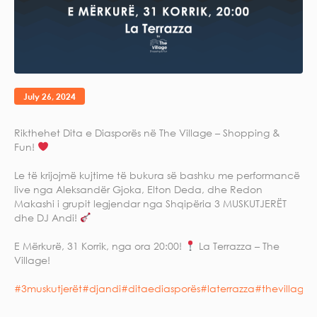
July 26, 2024
Rikthehet Dita e Diasporës në The Village – Shopping &
Fun!
Le të krijojmë kujtime të bukura së bashku me performancë
live nga Aleksandër Gjoka, Elton Deda, dhe Redon
Makashi i grupit legjendar nga Shqipëria 3 MUSKUTJERËT
dhe DJ Andi!
E Mërkurë, 31 Korrik, nga ora 20:00!
La Terrazza – The
Village!
#3muskutjerët
#djandi
#ditaediasporës
#laterrazza
#thevillage
#