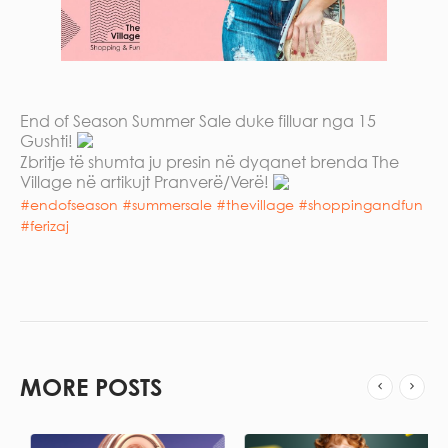
End of Season Summer Sale duke filluar nga 15
Gushti!
Zbritje të shumta ju presin në dyqanet brenda The
Village në artikujt Pranverë/Verë!
#endofseason
#summersale
#thevillage
#shoppingandfun
#ferizaj
MORE POSTS