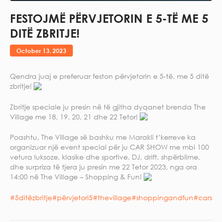
FESTOJMË PËRVJETORIN E 5-TË ME 5
DITË ZBRITJE!
October 13, 2023
Qendra juaj e preferuar feston përvjetorin e 5-të, me 5 ditë
zbritje!
Zbritje speciale ju presin në të gjitha dyqanet brenda The
Village me 18, 19, 20, 21 dhe 22 Tetor!
Poashtu, The Village së bashku me Marakli t’kerreve ka
organizuar një event special për ju CAR SHOW me mbi 100
vetura luksoze, klasike dhe sportive. DJ, drift, shpërblime,
dhe surpriza të tjera ju presin me 22 Tetor 2023, nga ora
14:00 në The Village – Shopping & Fun!
#5ditëzbritje
#përvjetori5
#thevillage
#shoppingandfun
#carsh