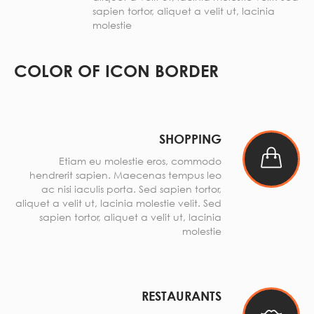
sapien tortor, aliquet a velit ut, lacinia
molestie
COLOR OF ICON BORDER
SHOPPING
Etiam eu molestie eros, commodo
hendrerit sapien. Maecenas tempus leo
ac nisi iaculis porta. Sed sapien tortor,
aliquet a velit ut, lacinia molestie velit. Sed
sapien tortor, aliquet a velit ut, lacinia
molestie
RESTAURANTS