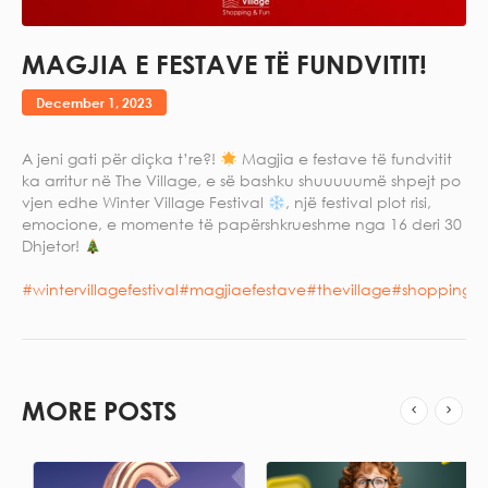
MAGJIA E FESTAVE TË FUNDVITIT!
December 1, 2023
A jeni gati për diçka t’re?!
Magjia e festave të fundvitit
ka arritur në The Village, e së bashku shuuuuumë shpejt po
vjen edhe Winter Village Festival
, një festival plot risi,
emocione, e momente të papërshkrueshme nga 16 deri 30
Dhjetor!
#wintervillagefestival
#magjiaefestave
#thevillage
#shoppinga
MORE POSTS