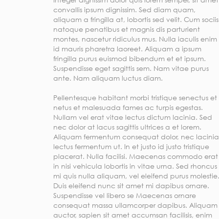
convallis ipsum dignissim. Sed diam quam,
aliquam a fringilla at, lobortis sed velit. Cum sociis
natoque penatibus et magnis dis parturient
montes, nascetur ridiculus mus. Nulla iaculis enim
id mauris pharetra laoreet. Aliquam a ipsum
fringilla purus euismod bibendum et et ipsum.
Suspendisse eget sagittis sem. Nam vitae purus
ante. Nam aliquam luctus diam.
Pellentesque habitant morbi tristique senectus et
netus et malesuada fames ac turpis egestas.
Nullam vel erat vitae lectus dictum lacinia. Sed
nec dolor at lacus sagittis ultrices a et lorem.
Aliquam fermentum consequat dolor, nec lacinia
lectus fermentum ut. In et justo id justo tristique
placerat. Nulla facilisi. Maecenas commodo erat
in nisi vehicula lobortis in vitae urna. Sed rhoncus
mi quis nulla aliquam, vel eleifend purus molestie
Duis eleifend nunc sit amet mi dapibus ornare.
Suspendisse vel libero se Maecenas ornare
consequat massa ullamcorper dapibus. Aliquam
auctor, sapien sit amet accumsan facilisis, enim