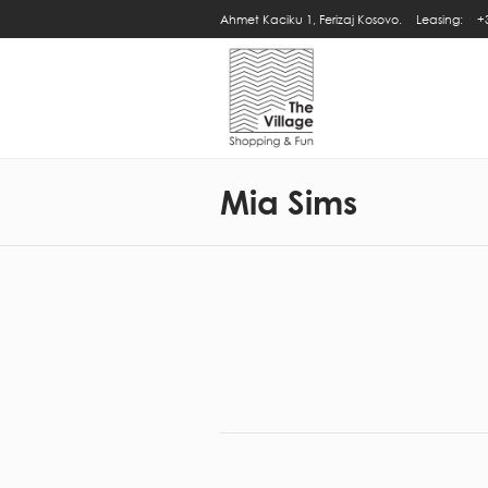
Ahmet Kaciku 1, Ferizaj Kosovo.
Leasing:
+
Mia Sims