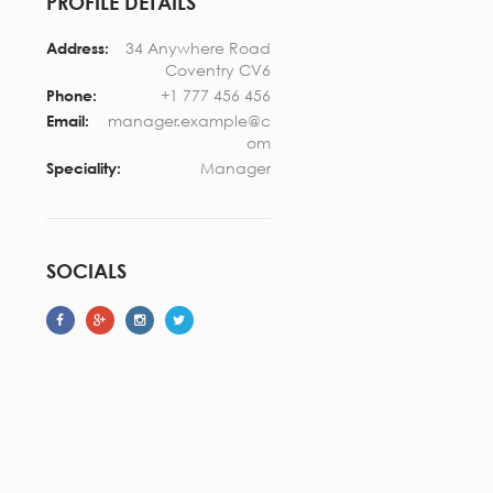
PROFILE DETAILS
34 Anywhere Road
Address:
Coventry CV6
+1 777 456 456
Phone:
manager.example@c
Email:
om
Manager
Speciality:
SOCIALS
.