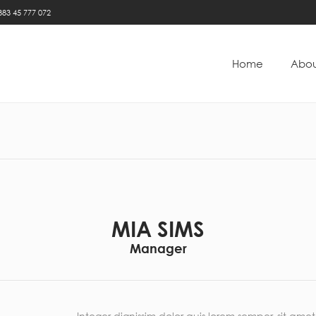
383 45 777 072
Home
Abou
MIA SIMS
Manager
Integer dignissim dolor quis lorem semper, sit amet