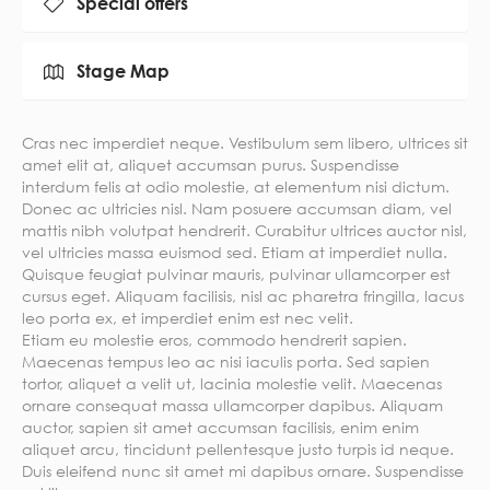
Special offers
Stage Map
Cras nec imperdiet neque. Vestibulum sem libero, ultrices sit
amet elit at, aliquet accumsan purus. Suspendisse
interdum felis at odio molestie, at elementum nisi dictum.
Donec ac ultricies nisl. Nam posuere accumsan diam, vel
mattis nibh volutpat hendrerit. Curabitur ultrices auctor nisl,
vel ultricies massa euismod sed. Etiam at imperdiet nulla.
Quisque feugiat pulvinar mauris, pulvinar ullamcorper est
cursus eget. Aliquam facilisis, nisl ac pharetra fringilla, lacus
leo porta ex, et imperdiet enim est nec velit.
Etiam eu molestie eros, commodo hendrerit sapien.
Maecenas tempus leo ac nisi iaculis porta. Sed sapien
tortor, aliquet a velit ut, lacinia molestie velit. Maecenas
ornare consequat massa ullamcorper dapibus. Aliquam
auctor, sapien sit amet accumsan facilisis, enim enim
aliquet arcu, tincidunt pellentesque justo turpis id neque.
Duis eleifend nunc sit amet mi dapibus ornare. Suspendisse