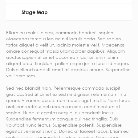
Stage Map
Etiam eu molestie eros, commodo hendrerit sapien.
Maecenas tempus leo ac nisi iaculis porta. Sed sapien
tortor, aliquet a velit ut, lacinia molestie velit. Maecenas
ornare consequat massa ullamcorper dapibus. Aliquam
auctor, sapien sit amet accumsan facilisis, enim enim
aliquet arcu, tincidunt pellentesque just o turpis id neque.
Duis eleifend nunc sit amet mi dapibus ornare. Suspendisse
vel libero sem.
Sed nec blandit nibh. Pellentesque commodo suscipit
gravida. Sed sit amet ex sed mi dignissim elementum in ut
quam. Vivamus laoreet non mauris eget mattis. Nam turpis
orci, consectetur vel accumsan sed, condimentum at
sapien. Nunc ut egestas neque, eu hendrerit lacus.
Suspendisse fermentum congue dui nec fringilla. Duis
volutpat nunc lectus. Suspendisse potenti. Suspendisse
egestas venenatis nunc. Donec at laoreet lacus. Etiam eu
molestie eros, commodo hendrerit sapien. Maecenas