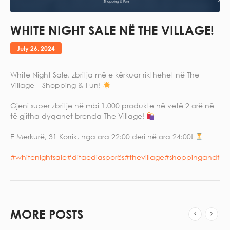
WHITE NIGHT SALE NË THE VILLAGE!
July 26, 2024
White Night Sale, zbritja më e kërkuar rikthehet në The
Village – Shopping & Fun!
Gjeni super zbritje në mbi 1,000 produkte në vetë 2 orë në
të gjitha dyqanet brenda The Village!
E Merkurë, 31 Korrik, nga ora 22:00 deri në ora 24:00!
#whitenightsale
#ditaediasporës
#thevillage
#shoppingandfun
MORE POSTS