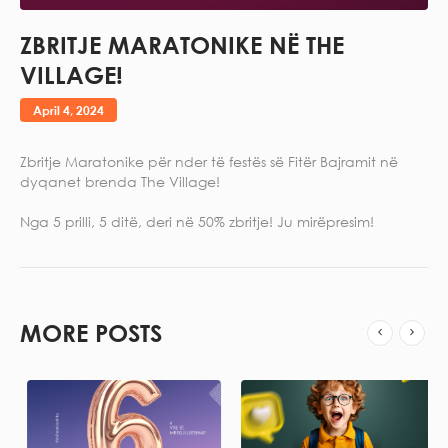
ZBRITJE MARATONIKE NË THE
VILLAGE!
April 4, 2024
Zbritje Maratonike për nder të festës së Fitër Bajramit në
dyqanet brenda The Village!
Nga 5 prilli, 5 ditë, deri në 50% zbritje! Ju mirëpresim!
MORE POSTS