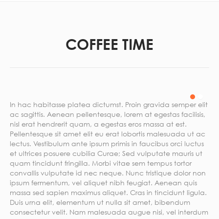
COFFEE TIME
In hac habitasse platea dictumst. Proin gravida semper elit
ac sagittis. Aenean pellentesque, lorem at egestas facilisis,
nisl erat hendrerit quam, a egestas eros massa at est.
Pellentesque sit amet elit eu erat lobortis malesuada ut ac
lectus. Vestibulum ante ipsum primis in faucibus orci luctus
et ultrices posuere cubilia Curae; Sed vulputate mauris ut
quam tincidunt fringilla. Morbi vitae sem tempus tortor
convallis vulputate id nec neque. Nunc tristique dolor non
ipsum fermentum, vel aliquet nibh feugiat. Aenean quis
massa sed sapien maximus aliquet. Cras in tincidunt ligula.
Duis urna elit, elementum ut nulla sit amet, bibendum
consectetur velit. Nam malesuada augue nisi, vel interdum