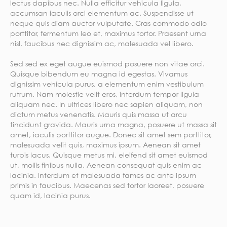
lectus dapibus nec. Nulla efficitur vehicula ligula,
accumsan iaculis orci elementum ac. Suspendisse ut
neque quis diam auctor vulputate. Cras commodo odio
porttitor, fermentum leo et, maximus tortor. Praesent urna
nisl, faucibus nec dignissim ac, malesuada vel libero.
Sed sed ex eget augue euismod posuere non vitae orci.
Quisque bibendum eu magna id egestas. Vivamus
dignissim vehicula purus, a elementum enim vestibulum
rutrum. Nam molestie velit eros, interdum tempor ligula
aliquam nec. In ultrices libero nec sapien aliquam, non
dictum metus venenatis. Mauris quis massa ut arcu
tincidunt gravida. Mauris urna magna, posuere ut massa sit
amet, iaculis porttitor augue. Donec sit amet sem porttitor,
malesuada velit quis, maximus ipsum. Aenean sit amet
turpis lacus. Quisque metus mi, eleifend sit amet euismod
ut, mollis finibus nulla. Aenean consequat quis enim ac
lacinia. Interdum et malesuada fames ac ante ipsum
primis in faucibus. Maecenas sed tortor laoreet, posuere
quam id, lacinia purus.