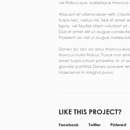
vel finibus quis, scelerisque rhoncu
Aliquam et ullamcorper velit. Mauris
turpis nec, varius nisl. Sed sit ame
ligula, vel facilisis diam volutpat 
Duis sit amet elit ut augue consec
Praesent ac nisi ut augue malesuada
Donec ac orci ac arcu rhoncus euism
rhoncus nulla finibus. Fusce non eni
amet turpis rutrum pharetra. In ut s
gravida porttitor. Donec posuere tem
Maecenas in magna purus.
LIKE THIS PROJECT?
Facebook
Twitter
Pinterest