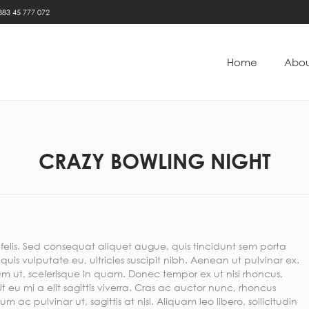
383 45 777 072
Home
Abou
CRAZY BOWLING NIGHT
 felis. Sed consequat aliquet augue, quis tincidunt sem porta
 quis vulputate eu, ultricies suscipit nibh. Aenean ut pulvinar ex.
m ut, scelerisque in quam. Donec tempor ex ut nisi rhoncus,
t eu mi a elit sagittis viverra. Cras ac auctor nunc, rhoncus
um ac pulvinar ut, sagittis at nisl. Aliquam leo libero, sollicitudin