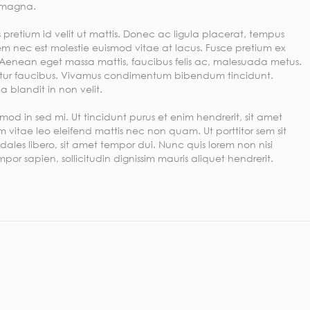
s magna.
 pretium id velit ut mattis. Donec ac ligula placerat, tempus
t sem nec est molestie euismod vitae at lacus. Fusce pretium ex
at. Aenean eget massa mattis, faucibus felis ac, malesuada metus.
tetur faucibus. Vivamus condimentum bibendum tincidunt.
 blandit in non velit.
od in sed mi. Ut tincidunt purus et enim hendrerit, sit amet
m vitae leo eleifend mattis nec non quam. Ut porttitor sem sit
odales libero, sit amet tempor dui. Nunc quis lorem non nisi
por sapien, sollicitudin dignissim mauris aliquet hendrerit.