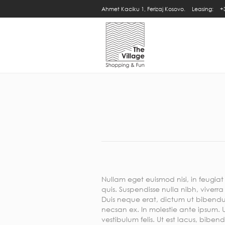
Ahmet Kaciku 1, Ferizaj Kosovo.
Leasing:
+
Nullam eget euismod nisi, in feugiat
quis. Suspendisse nulla nibh, viverra
Duis neque erat, dictum ut bibendu
necsan ex. In molestie ante ipsum. U
vestibulum felis. Ut est lacus, bibend